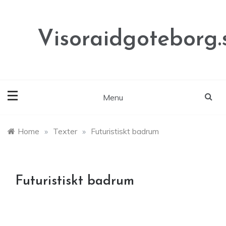
Skip
to
content
Visoraidgoteborg.
Menu
Home
»
Texter
»
Futuristiskt badrum
Futuristiskt badrum