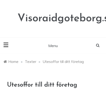
Skip
to
content
Visoraidgoteborg.
Menu
Home
»
Texter
»
Utesoffor till ditt företag
Utesoffor till ditt företag