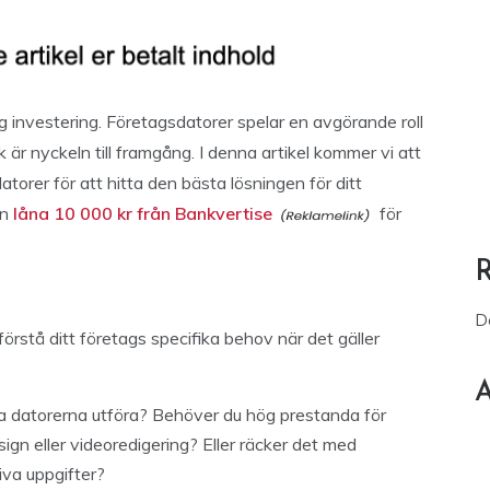
ktig investering. Företagsdatorer spelar en avgörande roll
ik är nyckeln till framgång. I denna artikel kommer vi att
torer för att hitta den bästa lösningen för ditt
an
låna 10 000 kr från Bankvertise
för
D
 förstå ditt företags specifika behov när det gäller
A
ka datorerna utföra? Behöver du hög prestanda för
gn eller videoredigering? Eller räcker det med
iva uppgifter?