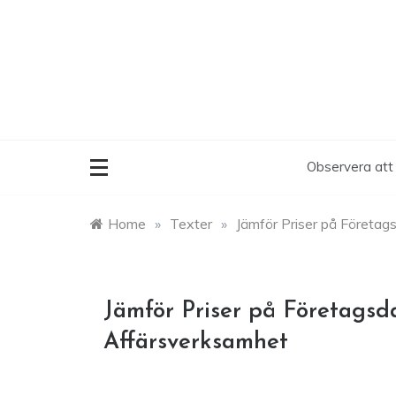
Skip
to
content
Observera att 
Home
»
Texter
»
Jämför Priser på Företag
Jämför Priser på Företagsda
Affärsverksamhet