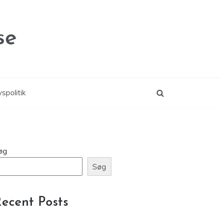
se
vspolitik
øg
Søg
ecent Posts